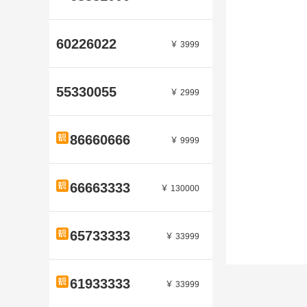
60226022
￥ 3999
55330055
￥ 2999
86660666
￥ 9999
66663333
￥ 130000
65733333
￥ 33999
61933333
￥ 33999