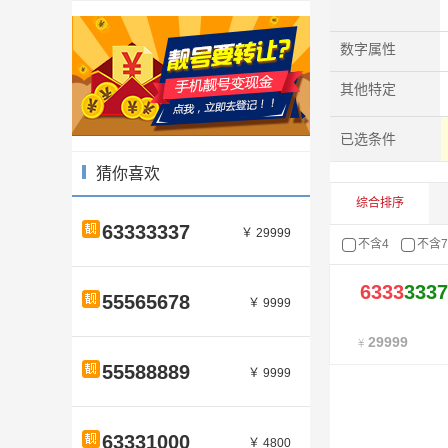
数字属性
其他特定
已选条件
猜你喜欢
综合排序
63333337
￥ 29999
不含4
不含7
6333
3337
55565678
￥ 9999
29999
55588889
￥ 9999
63331000
￥ 4800