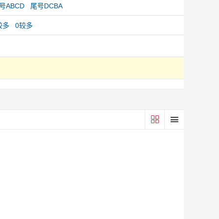
号ABCD
尾号DCBA
较多
0较多