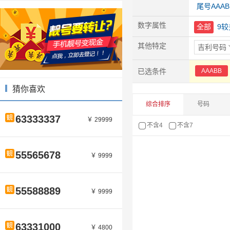
尾号AAAB
数字属性
全部
9较
其他特定
吉利号码
已选条件
AAABB
猜你喜欢
综合排序
号码
63333337
￥ 29999
不含4
不含7
55565678
￥ 9999
55588889
￥ 9999
63331000
￥ 4800