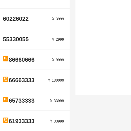
60226022
￥ 3999
55330055
￥ 2999
86660666
￥ 9999
66663333
￥ 130000
65733333
￥ 33999
61933333
￥ 33999