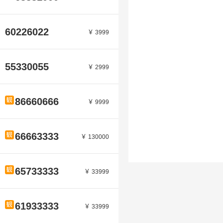
60226022
￥ 3999
55330055
￥ 2999
86660666
￥ 9999
66663333
￥ 130000
65733333
￥ 33999
61933333
￥ 33999