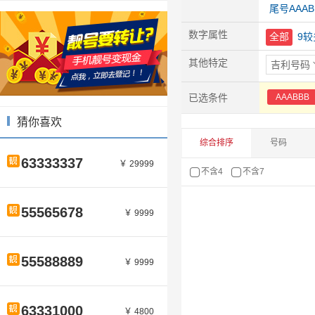
尾号AAAB
数字属性
全部
9较
其他特定
吉利号码
已选条件
AAABBB
猜你喜欢
综合排序
号码
63333337
￥ 29999
不含4
不含7
55565678
￥ 9999
55588889
￥ 9999
63331000
￥ 4800