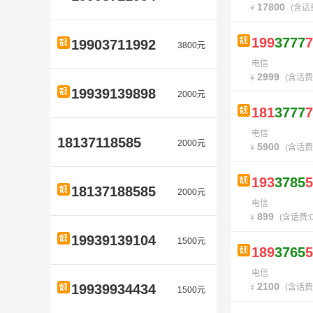
17800
(含话费
199
3777
7
19903711992
3800元
电信
2999
(含话费
19939139898
2000元
181
3777
7
电信
18137118585
2000元
5900
(含话费
193
3785
5
18137188585
2000元
电信
899
(含话费:
19939139104
1500元
189
3765
5
电信
2100
19939934434
(含话费
1500元