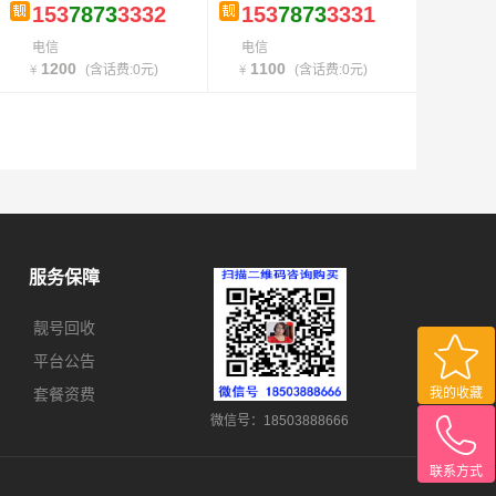
153
7873
3332
153
7873
3331
电信
电信
1200
1100
(含话费:0元)
(含话费:0元)
服务保障
靓号回收
平台公告
套餐资费
我的收藏
微信号：18503888666
联系方式