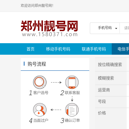
欢迎访问郑州靓号网！
首页
移动手机号码
联通手机号码
电信
购号流程
按位精确搜索
模糊搜索
运营商
号段
价格