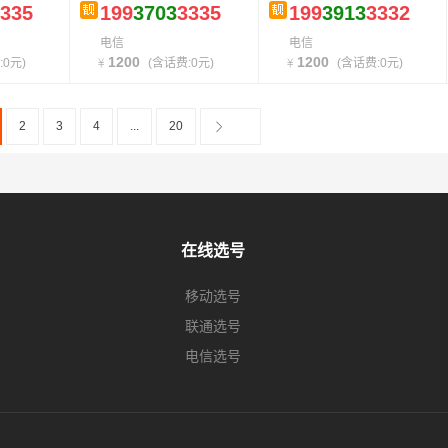
335
199
3703
3335
199
3913
3332
电信
电信
1200
1200
:0元)
(含话费:0元)
(含话费:0元)
2
3
4
...
20
在线选号
移动选号
联通选号
电信选号