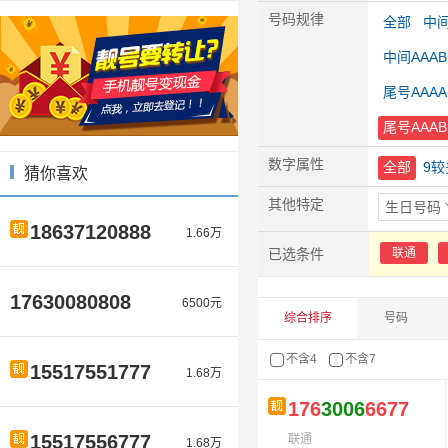
号码规律
全部
中间
中间AAAB
尾号AAAA
尾号AAAB
数字属性
全部
9较
猜你喜欢
其他特定
生日号码
18637120888
1.66万
已选条件
联通
17630080808
6500元
综合排序
号码
不含4
不含7
15517551777
1.68万
176
3006
6677
15517556777
联通
1.68万