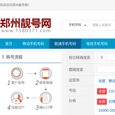
欢迎访问郑州靓号网！
首页
移动手机号码
联通手机号码
电信手机号码
购号流程
按位精确搜索
模糊搜索
运营商
全部
移
号段
全部
131
价格
全部
价
10000-2