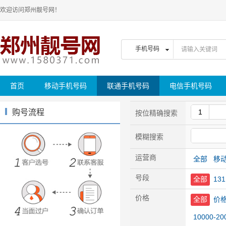
欢迎访问郑州靓号网！
首页
移动手机号码
联通手机号码
电信手机号码
购号流程
按位精确搜索
模糊搜索
运营商
全部
移
号段
全部
131
价格
全部
价
10000-2