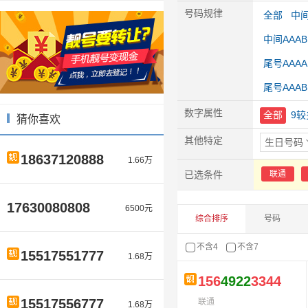
号码规律
全部
中间
中间AAAB
尾号AAAA
尾号AAAB
数字属性
全部
9较
猜你喜欢
其他特定
生日号码
18637120888
1.66万
已选条件
联通
17630080808
6500元
综合排序
号码
不含4
不含7
15517551777
1.68万
156
4922
3344
15517556777
联通
1.68万