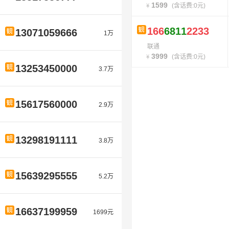
1599
(含话费:0元)
166
6811
2233
13071059666
1万
联通
3999
(含话费:0元)
13253450000
3.7万
15617560000
2.9万
13298191111
3.8万
15639295555
5.2万
16637199959
1699元