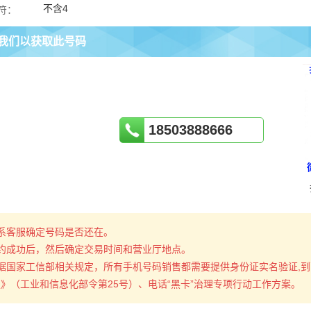
不含4
符：
我们以获取此号码
18503888666
系客服确定号码是否还在。
预约成功后，然后确定交易时间和营业厅地点。
根据国家工信部相关规定，所有手机号码销售都需要提供身份证实名验证,
》（工业和信息化部令第25号）、电话“黑卡”治理专项行动工作方案。