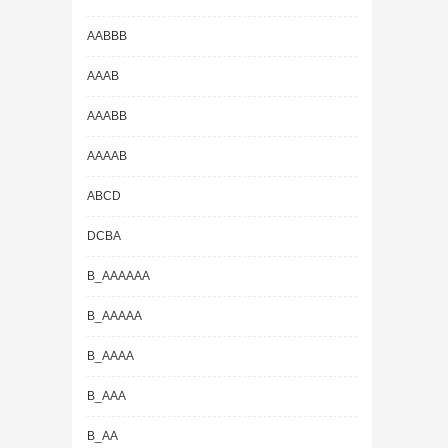
AABBB
AAAB
AAABB
AAAAB
ABCD
DCBA
B_AAAAAA
B_AAAAA
B_AAAA
B_AAA
B_AA