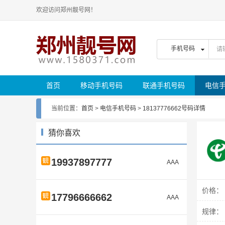
欢迎访问郑州靓号网！
首页
移动手机号码
联通手机号码
电信
当前位置：
首页
>
电信手机号码
>
18137776662号码详情
猜你喜欢
19937897777
AAA
价格：
17796666662
AAA
规律：